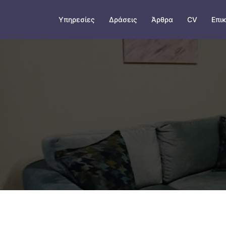
Skip
to
Υπηρεσίες
Δράσεις
Άρθρα
CV
Επι
content